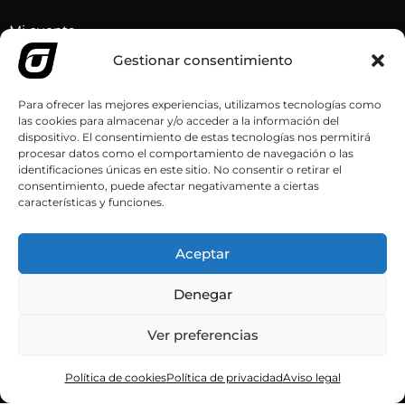
Mi cuenta
Gestionar consentimiento
RECUPERATION
Contacta con nosotros
Para ofrecer las mejores experiencias, utilizamos tecnologías como
las cookies para almacenar y/o acceder a la información del
Sport
dispositivo. El consentimiento de estas tecnologías nos permitirá
procesar datos como el comportamiento de navegación o las
Health
identificaciones únicas en este sitio. No consentir o retirar el
consentimiento, puede afectar negativamente a ciertas
I
L
T
características y funciones.
n
i
i
s
n
k
Aceptar
t
k
t
a
e
o
Denegar
g
d
k
Ver preferencias
r
i
a
n
Copyright © 2026 por Recuperation | Todos los derechos reservados
Política de cookies
Política de privacidad
Aviso legal
m