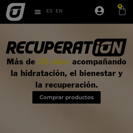
Ir
0
Car
al
ES
EN
contenido
Más de
25 años
acompañando
la hidratación, el bienestar y
la recuperación.
Comprar productos