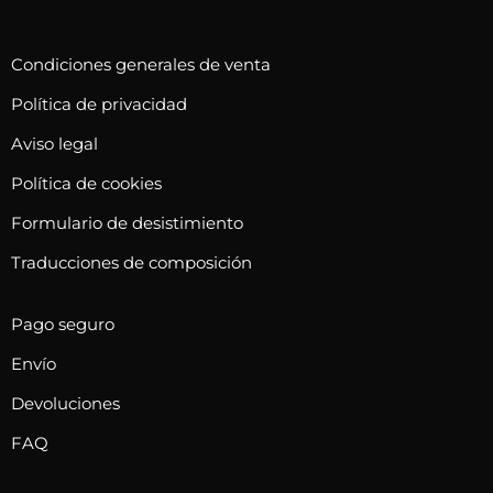
e
p
e
n
c
s
e
Condiciones generales de venta
i
d
m
o
Política de privacidad
e
ú
n
9
l
Aviso legal
e
,
t
Política de cookies
s
0
i
s
Formulario de desistimiento
0
p
e
l
Traducciones de composición
p
€
e
u
h
s
Pago seguro
e
a
v
d
Envío
s
a
e
t
r
Devoluciones
n
a
i
FAQ
e
1
a
l
6
n