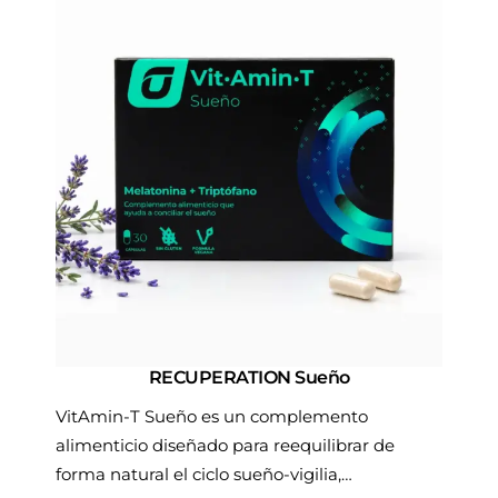
r
p
o
r
d
e
u
c
c
i
t
o
o
s
t
:
i
d
e
e
n
s
e
d
m
e
ú
RECUPERATION Sueño
1
l
VitAmin-T Sueño es un complemento
2
t
alimenticio diseñado para reequilibrar de
,
i
forma natural el ciclo sueño-vigilia,
5
p