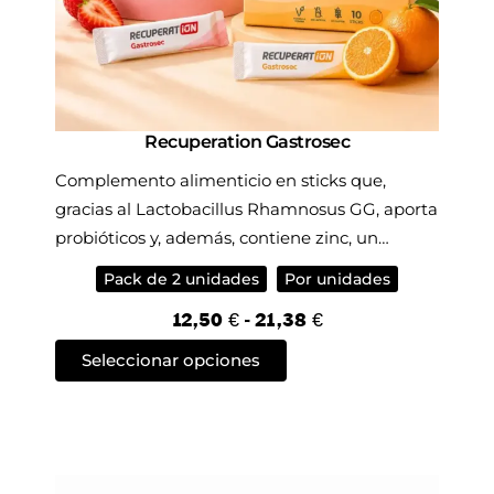
Recuperation Gastrosec
Complemento alimenticio en sticks que,
gracias al Lactobacillus Rhamnosus GG, aporta
probióticos y, además, contiene zinc, un
mineral esencial, que contribuye al buen
Pack de 2 unidades
Por unidades
funcionamiento del sistema inmunitario.
R
12,50
€
-
21,38
€
a
E
Seleccionar opciones
n
s
g
t
o
e
d
p
e